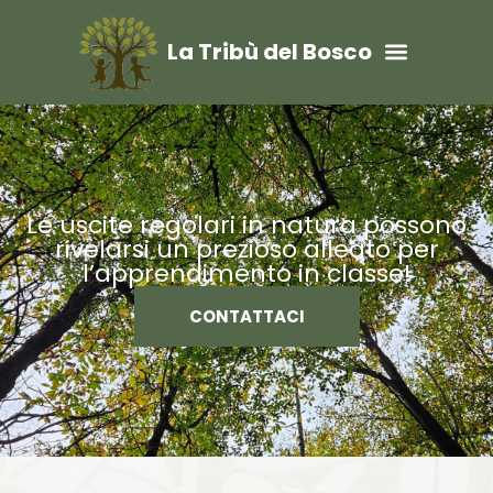
La Tribù del Bosco
Le uscite regolari in natura possono
rivelarsi un prezioso alleato per
l’apprendimento in classe!
CONTATTACI